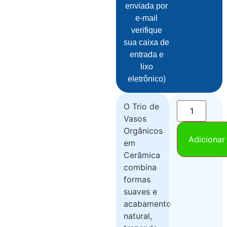
enviada por
e-mail
verifique
sua caixa de
entrada e
lixo
eletrônico)
O Trio de
Vasos
Orgânicos
Adicionar
em
Cerâmica
combina
formas
suaves e
acabamento
natural,