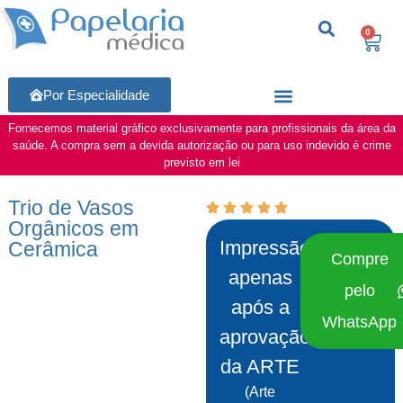
0
Por Especialidade
Fornecemos material gráfico exclusivamente para profissionais da área da
saúde. A compra sem a devida autorização ou para uso indevido é crime
previsto em lei
Trio de Vasos
Orgânicos em
Impressão
Cerâmica
Compre
apenas
pelo
após a
WhatsApp
aprovação
da ARTE
(Arte