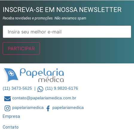
INSCREVA-SE EM NOSSA NEWSLETTER
Receba novidades e promoções. Não enviamos spam
(11) 3473-5625 |
(11) 9.9820-6176
contato@papelariamedica.com.br
papelariamedica
papelariamedica
Empresa
Contato