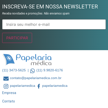
INSCREVA-SE EM NOSSA NEWSLETTER
Receba novidades e promoções. Não enviamos spam
(11) 3473-5625 |
(11) 9.9820-6176
contato@papelariamedica.com.br
papelariamedica
papelariamedica
Empresa
Contato