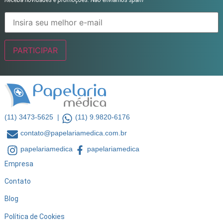
Receba novidades e promoções. Não enviamos spam
(11) 3473-5625 |
(11) 9.9820-6176
contato@papelariamedica.com.br
papelariamedica
papelariamedica
Empresa
Contato
Blog
Política de Cookies