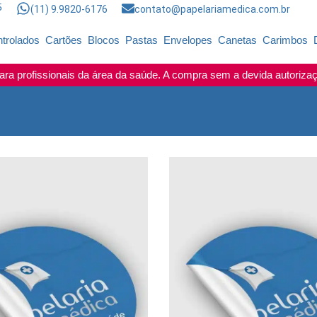
5
(11) 9.9820-6176
contato@papelariamedica.com.br
trolados
Cartões
Blocos
Pastas
Envelopes
Canetas
Carimbos
ra profissionais da área da saúde. A compra sem a devida autorizaçã