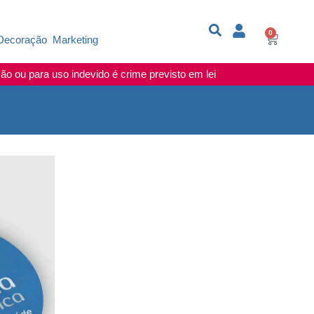
0
Decoração
Marketing
o ou para uso indevido é crime previsto em lei