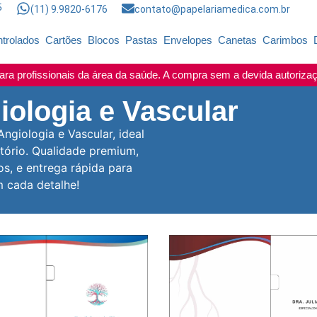
5
(11) 9.9820-6176
contato@papelariamedica.com.br
trolados
Cartões
Blocos
Pastas
Envelopes
Canetas
Carimbos
ra profissionais da área da saúde. A compra sem a devida autorizaçã
ologia e Vascular
ngiologia e Vascular, ideal
tório. Qualidade premium,
s, e entrega rápida para
m cada detalhe!