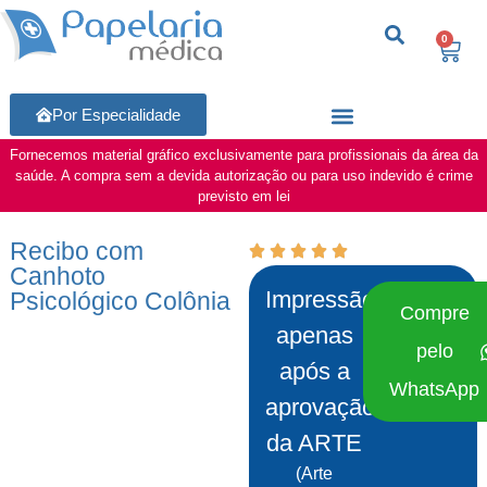
0
Por Especialidade
Fornecemos material gráfico exclusivamente para profissionais da área da
saúde. A compra sem a devida autorização ou para uso indevido é crime
previsto em lei
Recibo com
Canhoto
Impressão
Psicológico Colônia
Compre
apenas
pelo
após a
WhatsApp
aprovação
da ARTE
(Arte