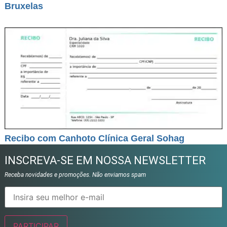
Bruxelas
Recibo com Canhoto Clínica Geral Sohag
INSCREVA-SE EM NOSSA NEWSLETTER
Receba novidades e promoções. Não enviamos spam