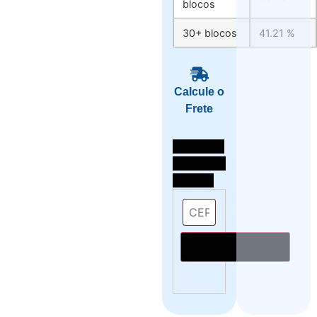
blocos
30+ blocos
41.21 %
Calcule o
Frete
Selecione
o local de
entrega
Calcular o Frete