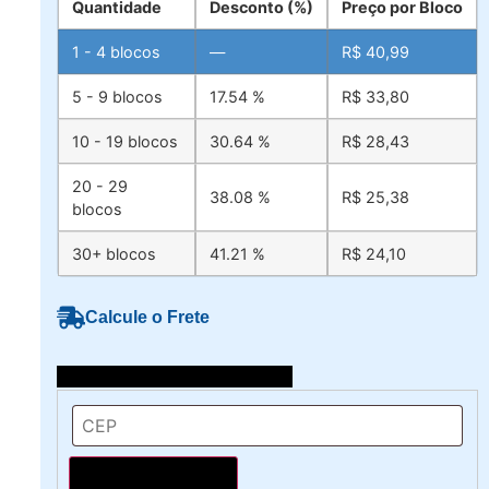
Quantidade
Desconto (%)
Preço por Bloco
1 - 4
blocos
—
R$
40,99
5 - 9 blocos
17.54 %
R$
33,80
10 - 19 blocos
30.64 %
R$
28,43
20 - 29
38.08 %
R$
25,38
blocos
30+ blocos
41.21 %
R$
24,10
Calcule o Frete
Selecione o local de entrega
Calcular o Frete