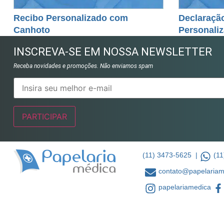
Recibo Personalizado com
Declaraçã
Canhoto
Personali
INSCREVA-SE EM NOSSA NEWSLETTER
Receba novidades e promoções. Não enviamos spam
(11) 3473-5625 |
(11
contato@papelariam
papelariamedica