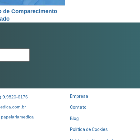
o de Comparecimento
zado
Empresa
) 9.9820-6176
edica.com.br
Contato
papelariamedica
Blog
Política de Cookies