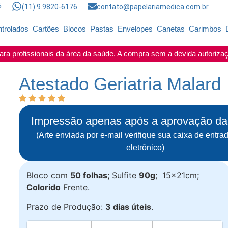
5
(11) 9.9820-6176
contato@papelariamedica.com.br
trolados
Cartões
Blocos
Pastas
Envelopes
Canetas
Carimbos
ra profissionais da área da saúde. A compra sem a devida autorizaçã
Atestado Geriatria Malard
Impressão apenas após a aprovação d
(Arte enviada por e-mail verifique sua caixa de entrad
eletrônico)
Bloco com
50 folhas;
Sulfite
90g
; 15x21cm;
Colorido
Frente.
Prazo de Produção:
3 dias úteis
.