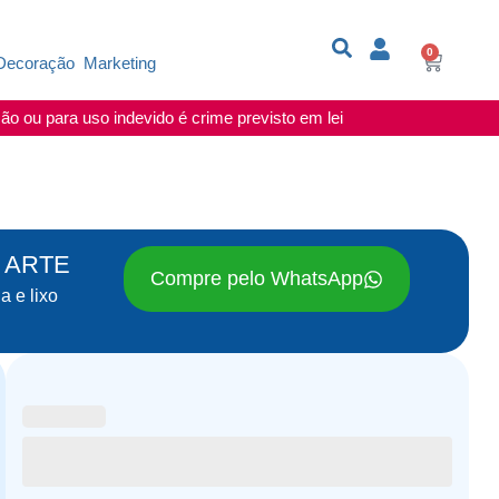
0
Decoração
Marketing
o ou para uso indevido é crime previsto em lei
a ARTE
Compre pelo WhatsApp
a e lixo