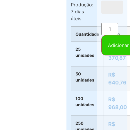
Produção:
7 dias
úteis.
Quantidade
Preço
Adicionar
25
R$
unidades
370,87
50
R$
unidades
640,76
100
R$
unidades
968,00
250
R$
unidades