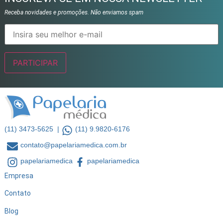
Receba novidades e promoções. Não enviamos spam
(11) 3473-5625 |
(11) 9.9820-6176
contato@papelariamedica.com.br
papelariamedica
papelariamedica
Empresa
Contato
Blog