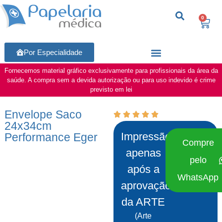
0
Por Especialidade
Fornecemos material gráfico exclusivamente para profissionais da área da
saúde. A compra sem a devida autorização ou para uso indevido é crime
previsto em lei
Envelope Saco
24x34cm
Impressão
Performance Eger
Compre
apenas
pelo
após a
WhatsApp
aprovação
da ARTE
(Arte