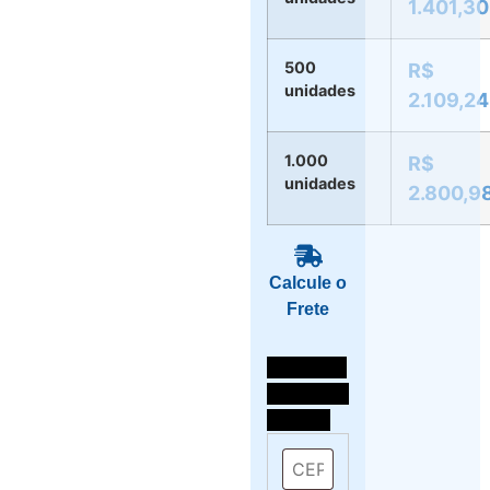
1.401,30
500
R$
unidades
2.109,24
1.000
R$
unidades
2.800,9
Calcule o
Frete
Selecione
o local de
entrega