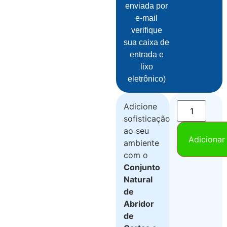
enviada por
e-mail
verifique
sua caixa de
entrada e
lixo
eletrônico)
Adicione
sofisticação
ao seu
Adicionar
ambiente
com o
Conjunto
Natural
de
Abridor
de