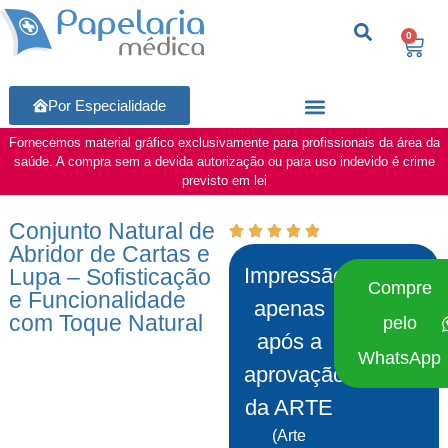
0
Por Especialidade
Fornecemos material gráfico exclusivamente para profissionais da área da
saúde. A compra sem a devida autorização ou para uso indevido é crime
previsto em lei
Conjunto Natural de
Abridor de Cartas e
Impressão
Lupa – Sofisticação
Compre
e Funcionalidade
apenas
com Toque Natural
pelo
após a
WhatsApp
aprovação
da ARTE
(Arte