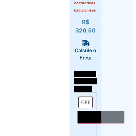
decorativas
não inclusas
R$
320,50
Calcule o
Frete
Selecione
o local de
entrega
Calcular o Frete