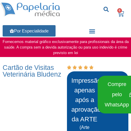
0
Por Especialidade
Fornecemos material gráfico exclusivamente para profissionais da área da
saúde. A compra sem a devida autorização ou para uso indevido é crime
previsto em lei
Cartão de Visitas
Veterinária Bludenz
Impressão
Compre
apenas
pelo
após a
WhatsApp
aprovação
da ARTE
(Arte