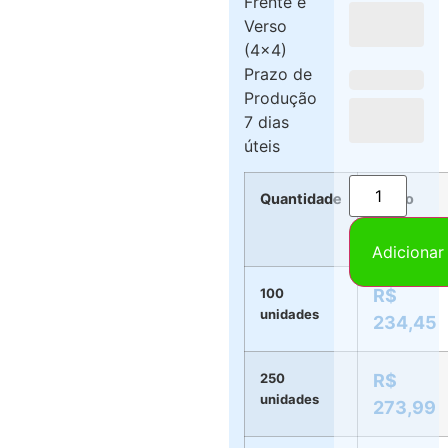
Frente e
Verso
(4×4)
Prazo de
Produção
7 dias
úteis
Quantidade
Preço
por
Blocos
Adicionar
100
R$
unidades
234,45
250
R$
unidades
273,99