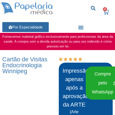
0
Por Especialidade
Fornecemos material gráfico exclusivamente para profissionais da área da
saúde. A compra sem a devida autorização ou para uso indevido é crime
previsto em lei
Cartão de Visitas
Endocrinologia
Impressão
Winnipeg
Compre
apenas
pelo
após a
WhatsApp
aprovação
da ARTE
(Arte