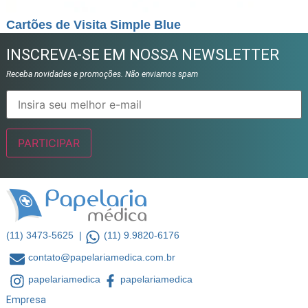
Cartões de Visita Simple Blue
INSCREVA-SE EM NOSSA NEWSLETTER
Receba novidades e promoções. Não enviamos spam
(11) 3473-5625 |
(11) 9.9820-6176
contato@papelariamedica.com.br
papelariamedica
papelariamedica
Empresa