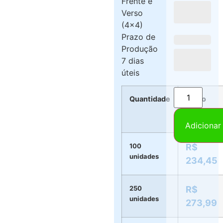
Frente e
Verso
(4×4)
Prazo de
Produção
7 dias
úteis
Quantidade
Preço
por
Blocos
Adicionar
100
R$
unidades
234,45
250
R$
unidades
273,99