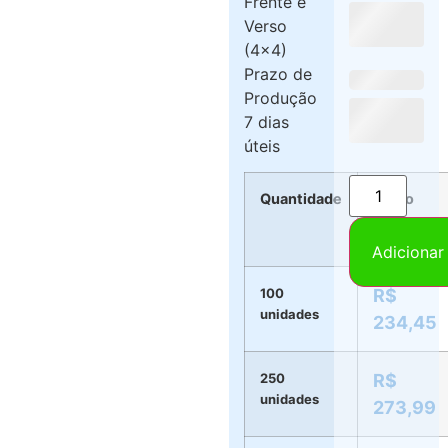
Frente e
Verso
(4×4)
Prazo de
Produção
7 dias
úteis
Quantidade
Preço
por
Blocos
Adicionar
100
R$
unidades
234,45
250
R$
unidades
273,99