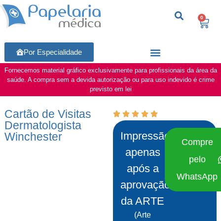
0
Por Especialidade
Fornecemos material gráfico exclusivamente para profissionais da área da
saúde. A compra sem a devida autorização ou para uso indevido é crime
previsto em lei
Cartão de Visitas
Dermatologista
Impressão
Winchester
Compre
apenas
pelo
após a
WhatsApp
aprovação
da ARTE
(Arte